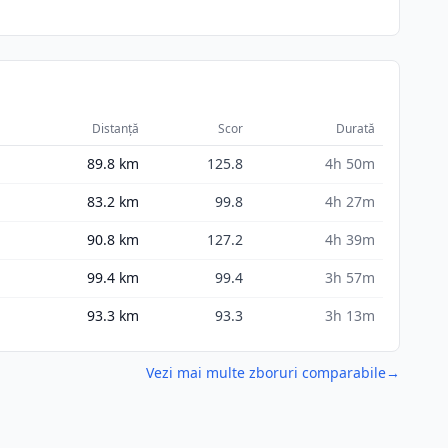
Distanță
Scor
Durată
89.8
km
125.8
4h 50m
83.2
km
99.8
4h 27m
90.8
km
127.2
4h 39m
99.4
km
99.4
3h 57m
93.3
km
93.3
3h 13m
Vezi mai multe zboruri comparabile
→