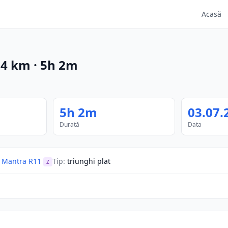
Acasă
.4
km
·
5h 2m
5h 2m
03.07.
Durată
Data
Mantra R11
Tip
:
triunghi plat
Z