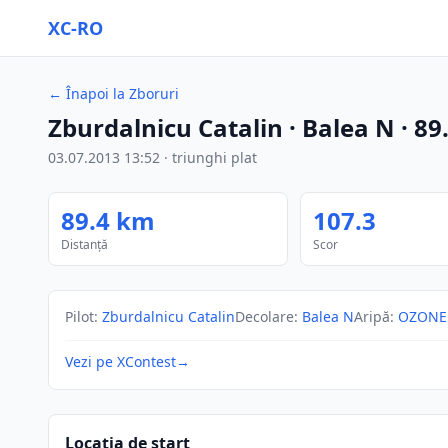
XC-RO
←
Înapoi la Zboruri
Zburdalnicu Catalin
· Balea N
·
89
03.07.2013
13:52
·
triunghi plat
89.4
km
107.3
Distanță
Scor
Pilot
:
Zburdalnicu Catalin
Decolare
:
Balea N
Aripă
:
OZONE 
Vezi pe XContest
→
Locația de start