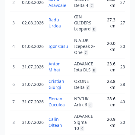
2
02.08.2026
37.8
Asavoaie
Delta 4
km
C
GIN
Radu
27.3
3
02.08.2026
GLIDERS
27.3
Urdea
km
Leopard
D
NIVIUK
20.0
4
01.08.2026
Igor Casu
Icepeak X-
20.0
km
One
Z
Anton
ADVANCE
23.6
5
31.07.2026
23.6
Mihai
Iota DLS
km
B
Cristian
OZONE
28.8
6
31.07.2026
28.8
Giurgi
Delta
km
C
Florian
NIVIUK
28.6
7
31.07.2026
40.1
Cuculea
Artik 6
km
C
ADVANCE
Calin
20.9
8
31.07.2026
Sigma
20.9
Oltean
km
10
C