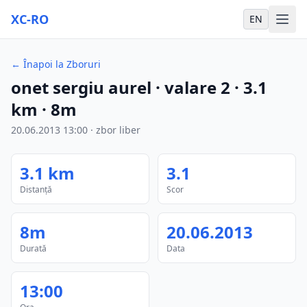
XC-RO
EN
←
Înapoi la Zboruri
onet sergiu aurel
· valare 2
·
3.1
km
·
8m
20.06.2013
13:00
·
zbor liber
3.1
km
3.1
Distanță
Scor
8m
20.06.2013
Durată
Data
13:00