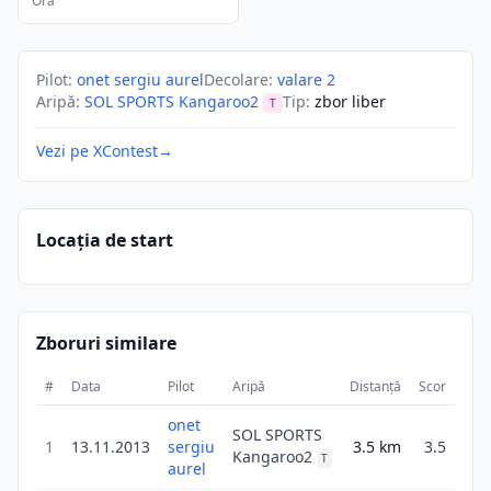
Ora
Pilot
:
onet sergiu aurel
Decolare
:
valare 2
Aripă
:
SOL SPORTS Kangaroo2
Tip
:
zbor liber
T
Vezi pe XContest
→
Locația de start
Zboruri similare
#
Data
Pilot
Aripă
Distanță
Scor
Dur
onet
SOL SPORTS
1
13.11.2013
sergiu
3.5
km
3.5
Kangaroo2
T
aurel