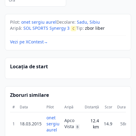
Ora
Pilot
:
onet sergiu aurel
Decolare
:
Sadu, Sibiu
Aripă
:
SOL SPORTS Synergy 3
Tip
:
zbor liber
C
Vezi pe XContest
→
Locația de start
Zboruri similare
#
Data
Pilot
Aripă
Distanță
Scor
Durată
onet
Apco
12.4
1
18.03.2015
sergiu
14.9
58m
Vista
km
B
aurel