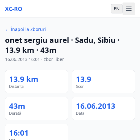
XC-RO
EN
←
Înapoi la Zboruri
onet sergiu aurel
· Sadu, Sibiu
·
13.9
km
·
43m
16.06.2013
16:01
·
zbor liber
13.9
km
13.9
Distanță
Scor
43m
16.06.2013
Durată
Data
16:01