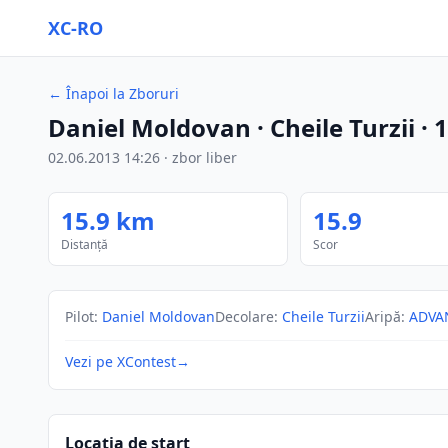
XC-RO
←
Înapoi la Zboruri
Daniel Moldovan
· Cheile Turzii
·
1
02.06.2013
14:26
·
zbor liber
15.9
km
15.9
Distanță
Scor
Pilot
:
Daniel Moldovan
Decolare
:
Cheile Turzii
Aripă
:
ADVA
Vezi pe XContest
→
Locația de start