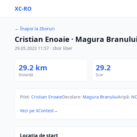
XC-RO
←
Înapoi la Zboruri
Cristian Enoaie
· Magura Branulu
29.05.2023
11:57
·
zbor liber
29.2
km
29.2
Distanță
Scor
Pilot
:
Cristian Enoaie
Decolare
:
Magura Branului
Aripă
:
NO
Vezi pe XContest
→
Locația de start