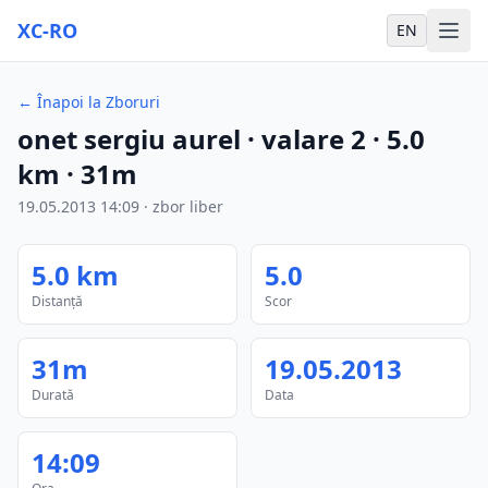
XC-RO
EN
←
Înapoi la Zboruri
onet sergiu aurel
· valare 2
·
5.0
km
·
31m
19.05.2013
14:09
·
zbor liber
5.0
km
5.0
Distanță
Scor
31m
19.05.2013
Durată
Data
14:09