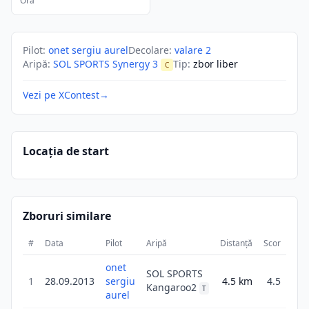
Ora
Pilot
:
onet sergiu aurel
Decolare
:
valare 2
Aripă
:
SOL SPORTS Synergy 3
Tip
:
zbor liber
C
Vezi pe XContest
→
Locația de start
Zboruri similare
#
Data
Pilot
Aripă
Distanță
Scor
Dur
onet
SOL SPORTS
1
28.09.2013
sergiu
4.5
km
4.5
1
Kangaroo2
T
aurel