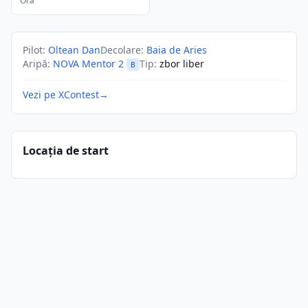
Ora
Pilot
:
Oltean Dan
Decolare
:
Baia de Aries
Aripă
:
NOVA Mentor 2
Tip
:
zbor liber
B
Vezi pe XContest
→
Locația de start