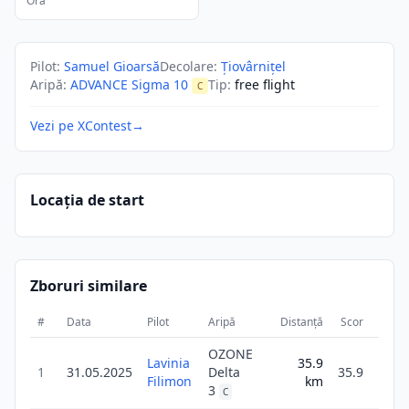
Ora
Pilot
:
Samuel Gioarsă
Decolare
:
Țiovârnițel
Aripă
:
ADVANCE Sigma 10
Tip
:
free flight
C
Vezi pe XContest
→
Locația de start
Zboruri similare
#
Data
Pilot
Aripă
Distanță
Scor
Durat
OZONE
Lavinia
35.9
1
1
31.05.2025
Delta
35.9
Filimon
km
51
3
C