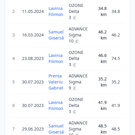
OZONE
Lavinia
34.8
1
2
11.05.2024
Delta
34.8
Filimon
km
29
3
C
ADVANCE
Samuel
46.2
2
3
16.03.2024
Sigma
46.2
Gioarsă
km
42
10
C
OZONE
Lavinia
46.6
2
4
23.08.2023
Delta
74.5
Filimon
km
41
3
C
Prența
ADVANCE
35.2
1
5
30.07.2023
Valeriu
Sigma
35.2
km
17
Gabriel
9
C
OZONE
Lavinia
41.9
1
6
30.07.2023
Delta
41.9
Filimon
km
36
3
C
ADVANCE
Samuel
48.5
1
7
29.06.2023
Sigma
48.5
Gioarsă
km
7
10