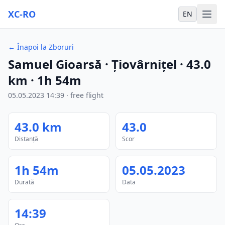
XC-RO
EN
←
Înapoi la Zboruri
Samuel Gioarsă
· Țiovârnițel
·
43.0
km
·
1h 54m
05.05.2023
14:39
·
free flight
43.0
km
43.0
Distanță
Scor
1h 54m
05.05.2023
Durată
Data
14:39