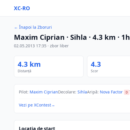
XC-RO
←
Înapoi la Zboruri
Maxim Ciprian
· Sihla
·
4.3
km
·
1h
02.05.2013
17:35
·
zbor liber
4.3
km
4.3
Distanță
Scor
Pilot
:
Maxim Ciprian
Decolare
:
Sihla
Aripă
:
Nova Factor
D
Vezi pe XContest
→
Locația de start