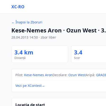
XC-RO
←
Înapoi la Zboruri
Kese-Nemes Aron
· Ozun West
·
3
28.04.2013
14:50
·
zbor liber
3.4
km
3.4
Distanță
Scor
Pilot
:
Kese-Nemes Aron
Decolare
:
Ozun West
Aripă
:
GRADI
Vezi pe XContest
→
Locația de start