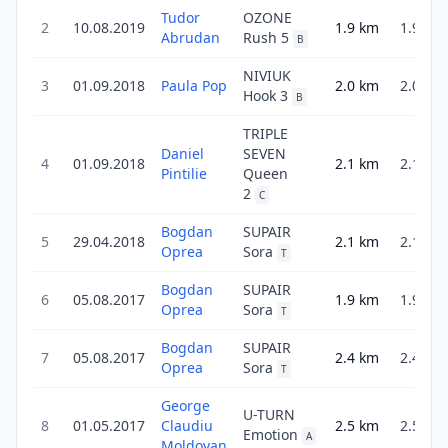
Tudor
OZONE
2
10.08.2019
1.9
km
1.9
Abrudan
Rush 5
B
NIVIUK
3
01.09.2018
Paula Pop
2.0
km
2.0
Hook 3
B
TRIPLE
Daniel
SEVEN
4
01.09.2018
2.1
km
2.1
Pintilie
Queen
2
C
Bogdan
SUPAIR
5
29.04.2018
2.1
km
2.1
Oprea
Sora
T
Bogdan
SUPAIR
6
05.08.2017
1.9
km
1.9
Oprea
Sora
T
Bogdan
SUPAIR
7
05.08.2017
2.4
km
2.4
Oprea
Sora
T
George
U-TURN
8
01.05.2017
Claudiu
2.5
km
2.5
Emotion
A
Moldovan