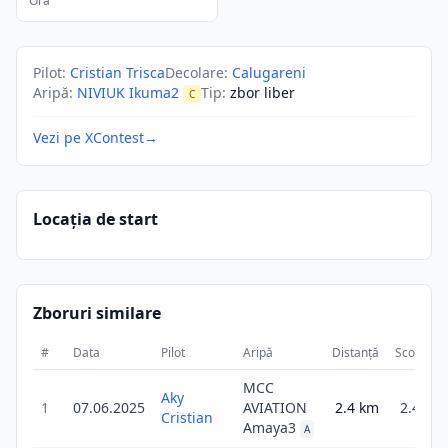
Ora
Pilot
:
Cristian Trisca
Decolare
:
Calugareni
Aripă
:
NIVIUK Ikuma2
Tip
:
zbor liber
C
Vezi pe XContest
→
Locația de start
Zboruri similare
#
Data
Pilot
Aripă
Distanță
Scor
D
MCC
Aky
1
07.06.2025
AVIATION
2.4
km
2.4
Cristian
Amaya3
A