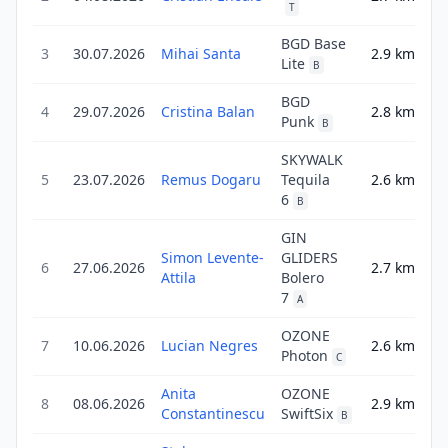
T
BGD Base
3
30.07.2026
Mihai Santa
2.9
km
2
Lite
B
BGD
4
29.07.2026
Cristina Balan
2.8
km
2
Punk
B
SKYWALK
5
23.07.2026
Remus Dogaru
Tequila
2.6
km
0
6
B
GIN
Simon Levente-
GLIDERS
6
27.06.2026
2.7
km
2
Attila
Bolero
7
A
OZONE
7
10.06.2026
Lucian Negres
2.6
km
2
Photon
C
Anita
OZONE
8
08.06.2026
2.9
km
2
Constantinescu
SwiftSix
B