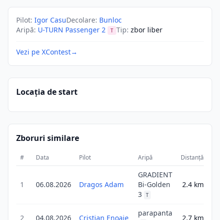
Pilot
:
Igor Casu
Decolare
:
Bunloc
Aripă
:
U-TURN Passenger 2
Tip
:
zbor liber
T
Vezi pe XContest
→
Locația de start
Zboruri similare
#
Data
Pilot
Aripă
Distanță
Sc
GRADIENT
1
06.08.2026
Dragos Adam
Bi-Golden
2.4
km
2
3
T
parapanta
2
04.08.2026
Cristian Enoaie
2.7
km
2