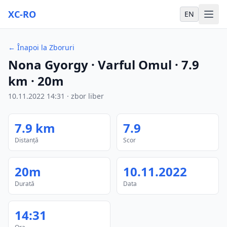
XC-RO
EN
←
Înapoi la Zboruri
Nona Gyorgy
· Varful Omul
·
7.9
km
·
20m
10.11.2022
14:31
·
zbor liber
7.9
km
7.9
Distanță
Scor
20m
10.11.2022
Durată
Data
14:31