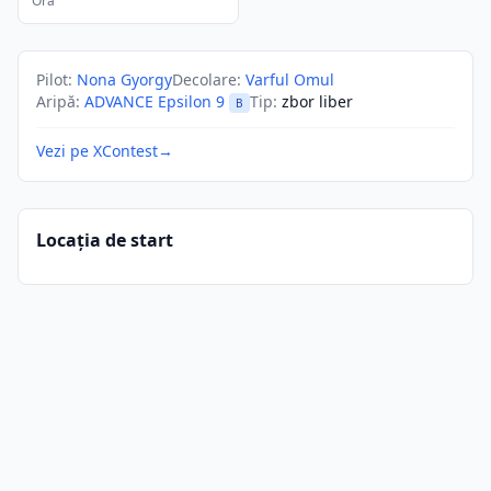
Ora
Pilot
:
Nona Gyorgy
Decolare
:
Varful Omul
Aripă
:
ADVANCE Epsilon 9
Tip
:
zbor liber
B
Vezi pe XContest
→
Locația de start