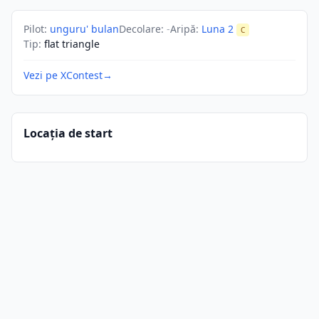
Pilot
:
unguru' bulan
Decolare
:
-
Aripă
:
Luna 2
C
Tip
:
flat triangle
Vezi pe XContest
→
Locația de start