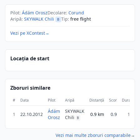
Pilot
:
Ádám Orosz
Decolare
:
Corund
Aripă
:
SKYWALK Chili
Tip
:
free flight
B
Vezi pe XContest
→
Locația de start
Zboruri similare
#
Data
Pilot
Aripă
Distanță
Scor
Durată
Ádám
SKYWALK
1
22.10.2012
0.9
km
0.9
1m
Orosz
Chili
B
Vezi mai multe zboruri comparabile
→