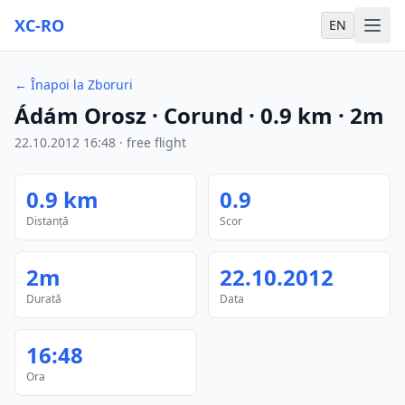
XC-RO
EN
←
Înapoi la Zboruri
Ádám Orosz
· Corund
·
0.9
km
·
2m
22.10.2012
16:48
·
free flight
0.9
km
0.9
Distanță
Scor
2m
22.10.2012
Durată
Data
16:48
Ora