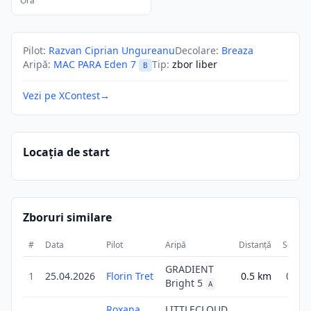
Ora
Pilot
:
Razvan Ciprian Ungureanu
Decolare
:
Breaza
Aripă
:
MAC PARA Eden 7
Tip
:
zbor liber
B
Vezi pe XContest
→
Locația de start
Zboruri similare
#
Data
Pilot
Aripă
Distanță
Scor
GRADIENT
1
25.04.2026
Florin Tret
0.5
km
0.5
Bright 5
A
Roxana
LITTLECLOUD