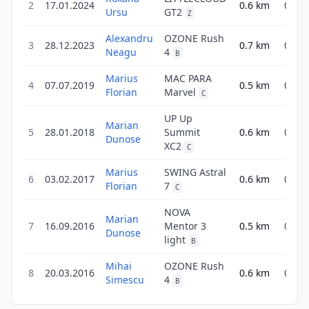
2
17.01.2024
0.6
km
0.6
Ursu
GT2
Z
Alexandru
OZONE Rush
3
28.12.2023
0.7
km
0.7
Neagu
4
B
Marius
MAC PARA
4
07.07.2019
0.5
km
0.5
Florian
Marvel
C
UP Up
Marian
5
28.01.2018
Summit
0.6
km
0.6
Dunose
XC2
C
Marius
SWING Astral
6
03.02.2017
0.6
km
0.6
Florian
7
C
NOVA
Marian
7
16.09.2016
Mentor 3
0.5
km
0.5
Dunose
light
B
Mihai
OZONE Rush
8
20.03.2016
0.6
km
0.6
Simescu
4
B