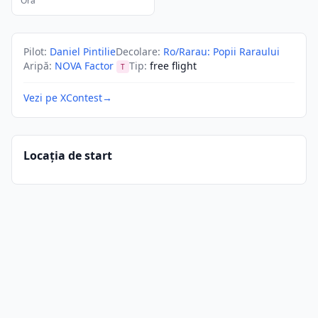
Ora
Pilot
:
Daniel Pintilie
Decolare
:
Ro/Rarau: Popii Raraului
Aripă
:
NOVA Factor
Tip
:
free flight
T
Vezi pe XContest
→
Locația de start