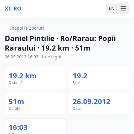
XC-RO
EN
←
Înapoi la Zboruri
Daniel Pintilie
· Ro/Rarau: Popii
Raraului
·
19.2
km
·
51m
26.09.2012
16:03
·
free flight
19.2
km
19.2
Distanță
Scor
51m
26.09.2012
Durată
Data
16:03