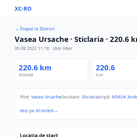
XC-RO
←
Înapoi la Zboruri
Vasea Ursache
· Sticlaria
·
220.6
k
05.08.2022
11:18
·
zbor liber
220.6
km
220.6
Distanță
Scor
Pilot
:
Vasea Ursache
Decolare
:
Sticlaria
Aripă
:
NIVIUK Artik
Vezi pe XContest
→
Locația de start