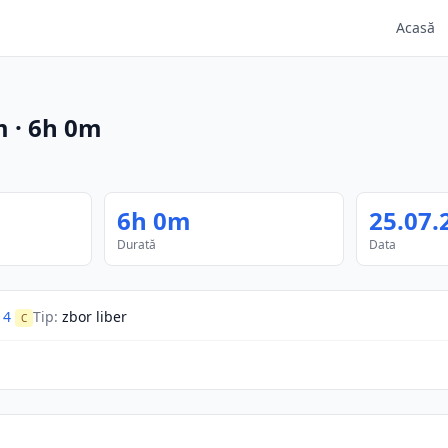
Acasă
m
·
6h 0m
6h 0m
25.07.
Durată
Data
 4
Tip
:
zbor liber
C