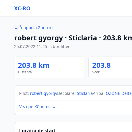
XC-RO
←
Înapoi la Zboruri
robert gyorgy
· Sticlaria
·
203.8
k
25.07.2022
11:45
·
zbor liber
203.8
km
203.8
Distanță
Scor
Pilot
:
robert gyorgy
Decolare
:
Sticlaria
Aripă
:
OZONE Delta
Vezi pe XContest
→
Locația de start