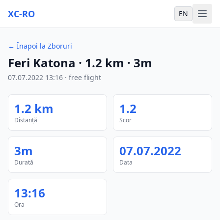
XC-RO
EN
←
Înapoi la Zboruri
Feri Katona
·
1.2
km
·
3m
07.07.2022
13:16
·
free flight
1.2
km
1.2
Distanță
Scor
3m
07.07.2022
Durată
Data
13:16
Ora