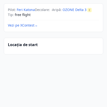
Pilot
:
Feri Katona
Decolare
:
-
Aripă
:
OZONE Delta 3
C
Tip
:
free flight
Vezi pe XContest
→
Locația de start