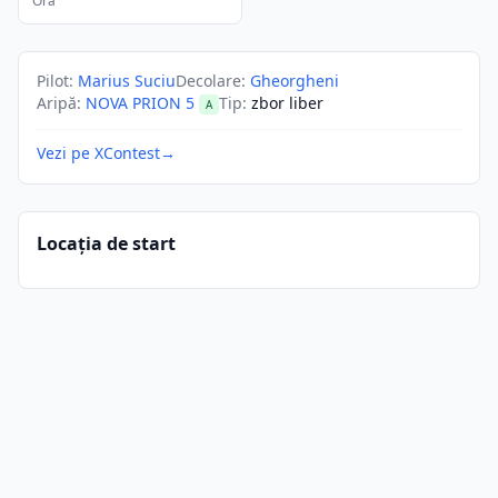
Ora
Pilot
:
Marius Suciu
Decolare
:
Gheorgheni
Aripă
:
NOVA PRION 5
Tip
:
zbor liber
A
Vezi pe XContest
→
Locația de start