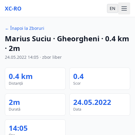
XC-RO
EN
←
Înapoi la Zboruri
Marius Suciu
· Gheorgheni
·
0.4
km
·
2m
24.05.2022
14:05
·
zbor liber
0.4
km
0.4
Distanță
Scor
2m
24.05.2022
Durată
Data
14:05