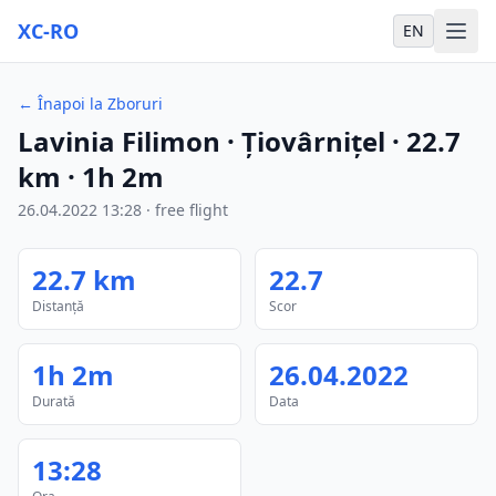
XC-RO
EN
←
Înapoi la Zboruri
Lavinia Filimon
· Țiovârnițel
·
22.7
km
·
1h 2m
26.04.2022
13:28
·
free flight
22.7
km
22.7
Distanță
Scor
1h 2m
26.04.2022
Durată
Data
13:28