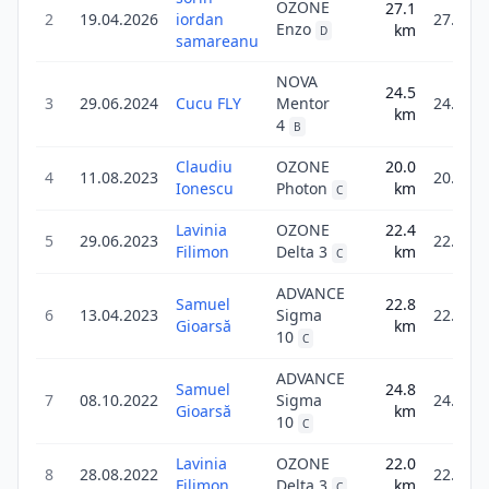
OZONE
27.1
2
19.04.2026
iordan
27.1
Enzo
km
D
samareanu
NOVA
24.5
3
29.06.2024
Cucu FLY
Mentor
24.5
km
4
B
Claudiu
OZONE
20.0
4
11.08.2023
20.0
Ionescu
Photon
km
C
Lavinia
OZONE
22.4
5
29.06.2023
22.4
Filimon
Delta 3
km
C
ADVANCE
Samuel
22.8
6
13.04.2023
Sigma
22.8
Gioarsă
km
10
C
ADVANCE
Samuel
24.8
7
08.10.2022
Sigma
24.8
Gioarsă
km
10
C
Lavinia
OZONE
22.0
8
28.08.2022
22.0
Filimon
Delta 3
km
C