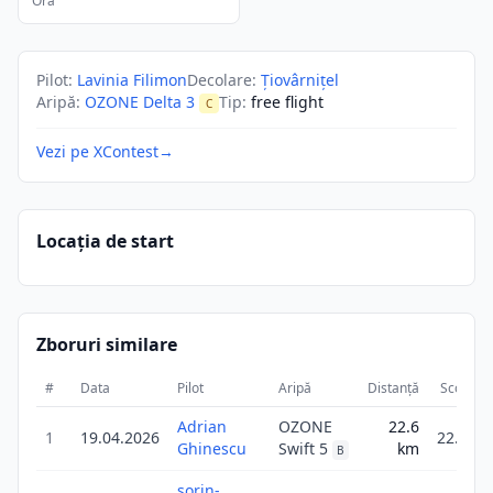
Ora
Pilot
:
Lavinia Filimon
Decolare
:
Țiovârnițel
Aripă
:
OZONE Delta 3
Tip
:
free flight
C
Vezi pe XContest
→
Locația de start
Zboruri similare
#
Data
Pilot
Aripă
Distanță
Scor
D
Adrian
OZONE
22.6
1
19.04.2026
22.6
Ghinescu
Swift 5
km
B
sorin-