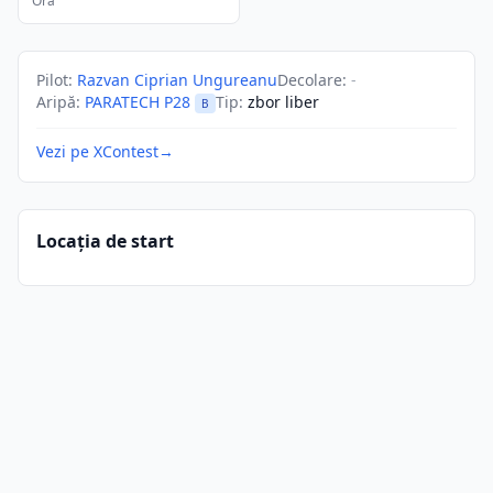
Ora
Pilot
:
Razvan Ciprian Ungureanu
Decolare
:
-
Aripă
:
PARATECH P28
Tip
:
zbor liber
B
Vezi pe XContest
→
Locația de start