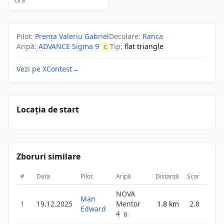
Ora
Pilot
:
Prența Valeriu Gabriel
Decolare
:
Ranca
Aripă
:
ADVANCE Sigma 9
Tip
:
flat triangle
C
Vezi pe XContest
→
Locația de start
Zboruri similare
#
Data
Pilot
Aripă
Distanță
Scor
Durat
NOVA
Man
1
19.12.2025
Mentor
1.8
km
2.8
15
Edward
4
B