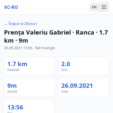
XC-RO
EN
←
Înapoi la Zboruri
Prența Valeriu Gabriel
· Ranca
·
1.7
km
·
9m
26.09.2021
13:56
·
flat triangle
1.7
km
2.0
Distanță
Scor
9m
26.09.2021
Durată
Data
13:56