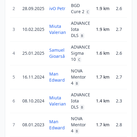
BGD
2
28.09.2025
ivO Petr
1.9
km
2.6
8
Cure 2
C
ADVANCE
Miuta
3
10.02.2025
Iota
1.9
km
2.7
21
Valerian
DLS
B
ADVANCE
Samuel
4
25.01.2025
Sigma
1.6
km
2.6
21
Gioarsă
10
C
NOVA
Man
5
16.11.2024
Mentor
1.7
km
2.7
13
Edward
4
B
ADVANCE
Miuta
6
08.10.2024
Iota
1.4
km
2.3
22
Valerian
DLS
B
NOVA
Man
7
08.01.2023
Mentor
1.7
km
2.8
10
Edward
4
B