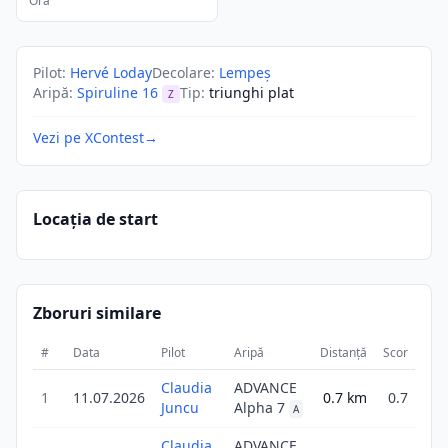
Ora
Pilot
:
Hervé Loday
Decolare
:
Lempeş
Aripă
:
Spiruline 16
Tip
:
triunghi plat
Z
Vezi pe XContest
→
Locația de start
Zboruri similare
#
Data
Pilot
Aripă
Distanță
Scor
Dur
Claudia
ADVANCE
1
11.07.2026
0.7
km
0.7
Juncu
Alpha 7
A
Claudia
ADVANCE