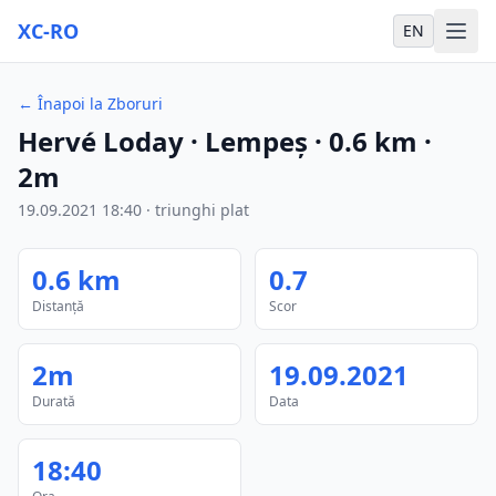
XC-RO
EN
←
Înapoi la Zboruri
Hervé Loday
· Lempeş
·
0.6
km
·
2m
19.09.2021
18:40
·
triunghi plat
0.6
km
0.7
Distanță
Scor
2m
19.09.2021
Durată
Data
18:40