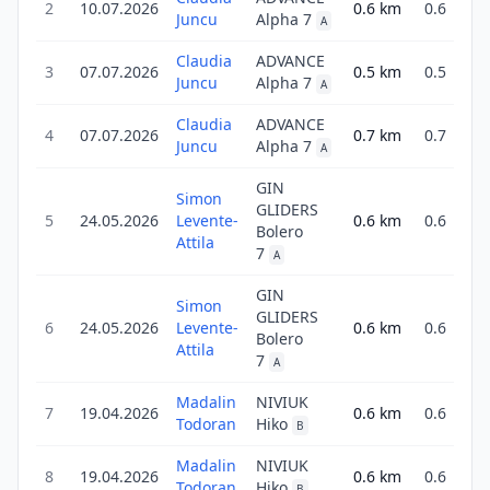
2
10.07.2026
0.6
km
0.6
1
Juncu
Alpha 7
A
Claudia
ADVANCE
3
07.07.2026
0.5
km
0.5
Juncu
Alpha 7
A
Claudia
ADVANCE
4
07.07.2026
0.7
km
0.7
1
Juncu
Alpha 7
A
GIN
Simon
GLIDERS
5
24.05.2026
Levente-
0.6
km
0.6
Bolero
Attila
7
A
GIN
Simon
GLIDERS
6
24.05.2026
Levente-
0.6
km
0.6
Bolero
Attila
7
A
Madalin
NIVIUK
7
19.04.2026
0.6
km
0.6
Todoran
Hiko
B
Madalin
NIVIUK
8
19.04.2026
0.6
km
0.6
Todoran
Hiko
B