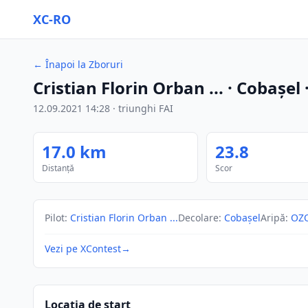
XC-RO
←
Înapoi la Zboruri
Cristian Florin Orban ...
· Cobașel
12.09.2021
14:28
·
triunghi FAI
17.0
km
23.8
Distanță
Scor
Pilot
:
Cristian Florin Orban ...
Decolare
:
Cobașel
Aripă
:
OZO
Vezi pe XContest
→
Locația de start