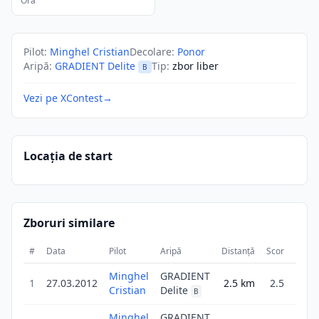
Ora
Pilot
:
Minghel Cristian
Decolare
:
Ponor
Aripă
:
GRADIENT Delite
Tip
:
zbor liber
B
Vezi pe XContest
→
Locația de start
Zboruri similare
#
Data
Pilot
Aripă
Distanță
Scor
Durat
Minghel
GRADIENT
1
27.03.2012
2.5
km
2.5
9
Cristian
Delite
B
Minghel
GRADIENT