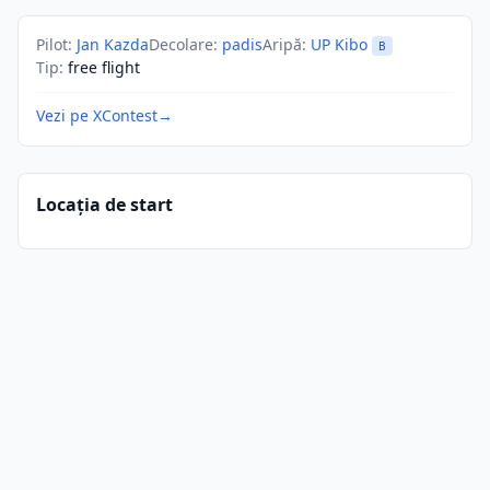
Pilot
:
Jan Kazda
Decolare
:
padis
Aripă
:
UP Kibo
B
Tip
:
free flight
Vezi pe XContest
→
Locația de start