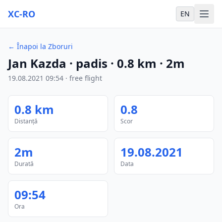
XC-RO
EN
←
Înapoi la Zboruri
Jan Kazda
· padis
·
0.8
km
·
2m
19.08.2021
09:54
·
free flight
0.8
km
0.8
Distanță
Scor
2m
19.08.2021
Durată
Data
09:54
Ora