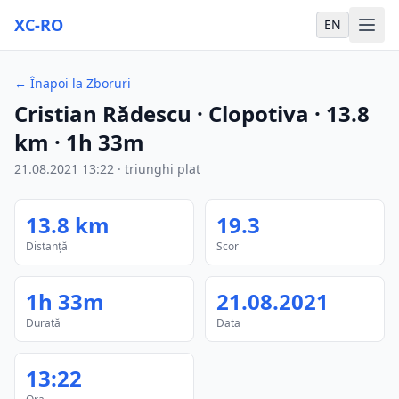
XC-RO
EN
←
Înapoi la Zboruri
Cristian Rădescu
· Clopotiva
·
13.8
km
·
1h 33m
21.08.2021
13:22
·
triunghi plat
13.8
km
19.3
Distanță
Scor
1h 33m
21.08.2021
Durată
Data
13:22