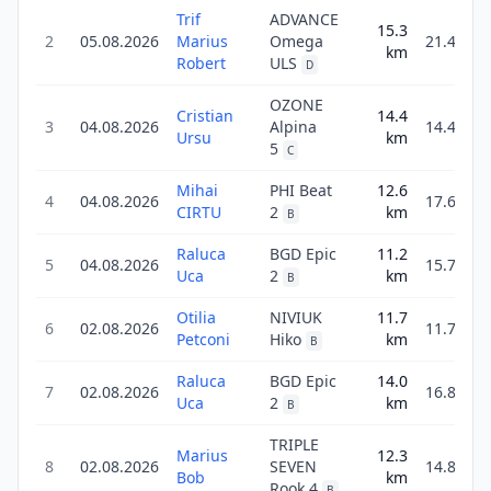
Trif
ADVANCE
15.3
2
05.08.2026
Marius
Omega
21.4
km
Robert
ULS
D
OZONE
Cristian
14.4
3
04.08.2026
Alpina
14.4
Ursu
km
5
C
Mihai
PHI Beat
12.6
4
04.08.2026
17.6
CIRTU
2
km
B
Raluca
BGD Epic
11.2
5
04.08.2026
15.7
Uca
2
km
B
Otilia
NIVIUK
11.7
6
02.08.2026
11.7
Petconi
Hiko
km
B
Raluca
BGD Epic
14.0
7
02.08.2026
16.8
Uca
2
km
B
TRIPLE
Marius
12.3
8
02.08.2026
SEVEN
14.8
Bob
km
Rook 4
B