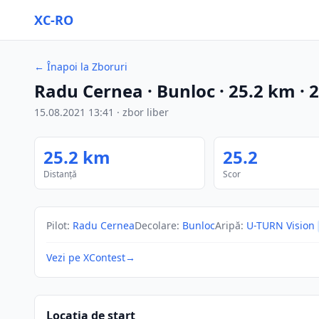
XC-RO
←
Înapoi la Zboruri
Radu Cernea
· Bunloc
·
25.2
km
·
15.08.2021
13:41
·
zbor liber
25.2
km
25.2
Distanță
Scor
Pilot
:
Radu Cernea
Decolare
:
Bunloc
Aripă
:
U-TURN Vision
Vezi pe XContest
→
Locația de start