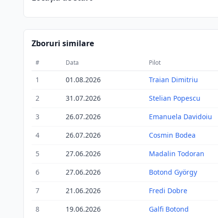
Zboruri similare
#
Data
Pilot
1
01.08.2026
Traian Dimitriu
2
31.07.2026
Stelian Popescu
3
26.07.2026
Emanuela Davidoiu
4
26.07.2026
Cosmin Bodea
5
27.06.2026
Madalin Todoran
6
27.06.2026
Botond György
7
21.06.2026
Fredi Dobre
8
19.06.2026
Galfi Botond