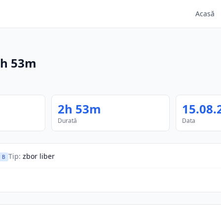
Acasă
2h 53m
2h 53m
15.08.
Durată
Data
Tip
:
zbor liber
B