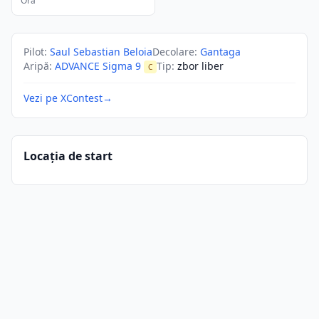
Ora
Pilot
:
Saul Sebastian Beloia
Decolare
:
Gantaga
Aripă
:
ADVANCE Sigma 9
Tip
:
zbor liber
C
Vezi pe XContest
→
Locația de start