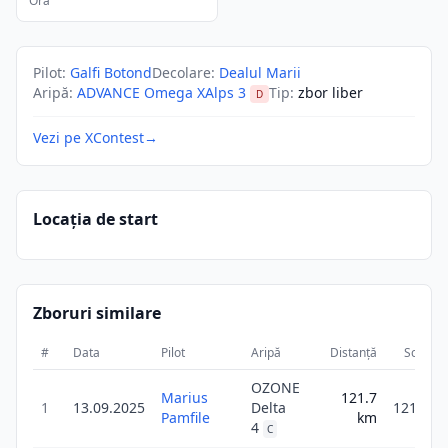
Ora
Pilot
:
Galfi Botond
Decolare
:
Dealul Marii
Aripă
:
ADVANCE Omega XAlps 3
Tip
:
zbor liber
D
Vezi pe XContest
→
Locația de start
Zboruri similare
#
Data
Pilot
Aripă
Distanță
Scor
OZONE
Marius
121.7
1
13.09.2025
Delta
121.7
Pamfile
km
4
C