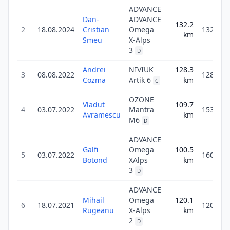
ADVANCE
Dan-
ADVANCE
132.2
2
18.08.2024
Cristian
Omega
132.2
km
Smeu
X-Alps
3
D
Andrei
NIVIUK
128.3
3
08.08.2022
128.3
Cozma
Artik 6
km
C
OZONE
Vladut
109.7
4
03.07.2022
Mantra
153.5
Avramescu
km
M6
D
ADVANCE
Galfi
Omega
100.5
5
03.07.2022
160.8
Botond
XAlps
km
3
D
ADVANCE
Mihail
Omega
120.1
6
18.07.2021
120.1
Rugeanu
X-Alps
km
2
D