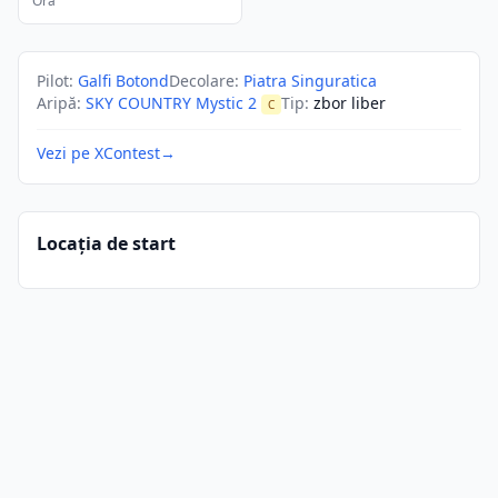
Ora
Pilot
:
Galfi Botond
Decolare
:
Piatra Singuratica
Aripă
:
SKY COUNTRY Mystic 2
Tip
:
zbor liber
C
Vezi pe XContest
→
Locația de start