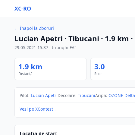
XC-RO
←
Înapoi la Zboruri
Lucian Apetri
· Tibucani
·
1.9
km
·
29.05.2021
15:37
·
triunghi FAI
1.9
km
3.0
Distanță
Scor
Pilot
:
Lucian Apetri
Decolare
:
Tibucani
Aripă
:
OZONE Delta
Vezi pe XContest
→
Locația de start