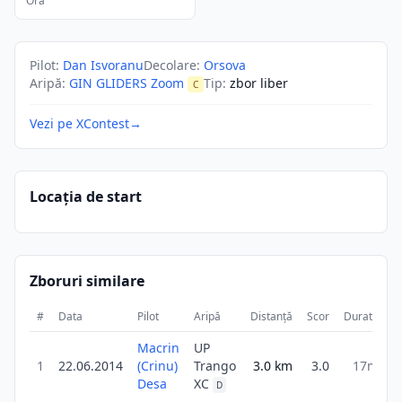
Ora
Pilot
:
Dan Isvoranu
Decolare
:
Orsova
Aripă
:
GIN GLIDERS Zoom
Tip
:
zbor liber
C
Vezi pe XContest
→
Locația de start
Zboruri similare
#
Data
Pilot
Aripă
Distanță
Scor
Durată
Macrin
UP
1
22.06.2014
(Crinu)
Trango
3.0
km
3.0
17m
Desa
XC
D