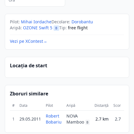
Ora
Pilot
:
Mihai Iordache
Decolare
:
Dorobantu
Aripă
:
OZONE Swift 5
Tip
:
free flight
B
Vezi pe XContest
→
Locația de start
Zboruri similare
#
Data
Pilot
Aripă
Distanță
Scor
Dura
Robert
NOVA
1
29.05.2011
2.7
km
2.7
5
Bobariu
Mamboo
B