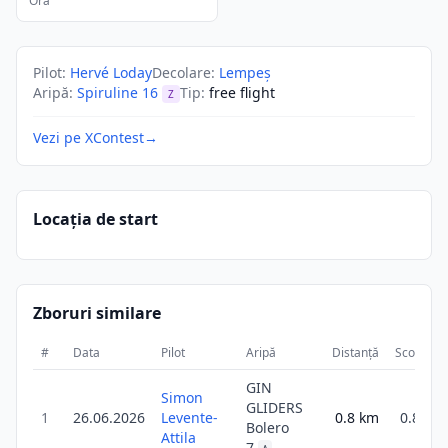
Ora
Pilot
:
Hervé Loday
Decolare
:
Lempeş
Aripă
:
Spiruline 16
Tip
:
free flight
Z
Vezi pe XContest
→
Locația de start
Zboruri similare
#
Data
Pilot
Aripă
Distanță
Scor
D
GIN
Simon
GLIDERS
1
26.06.2026
Levente-
0.8
km
0.8
Bolero
Attila
7