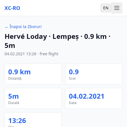
XC-RO
EN
←
Înapoi la Zboruri
Hervé Loday
· Lempeş
·
0.9
km
·
5m
04.02.2021
13:26
·
free flight
0.9
km
0.9
Distanță
Scor
5m
04.02.2021
Durată
Data
13:26