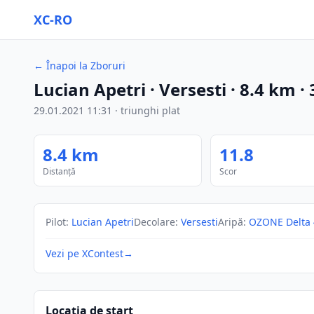
XC-RO
←
Înapoi la Zboruri
Lucian Apetri
· Versesti
·
8.4
km
·
29.01.2021
11:31
·
triunghi plat
8.4
km
11.8
Distanță
Scor
Pilot
:
Lucian Apetri
Decolare
:
Versesti
Aripă
:
OZONE Delta 
Vezi pe XContest
→
Locația de start