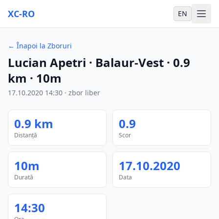
XC-RO
EN
←
Înapoi la Zboruri
Lucian Apetri
· Balaur-Vest
·
0.9
km
·
10m
17.10.2020
14:30
·
zbor liber
0.9
km
0.9
Distanță
Scor
10m
17.10.2020
Durată
Data
14:30