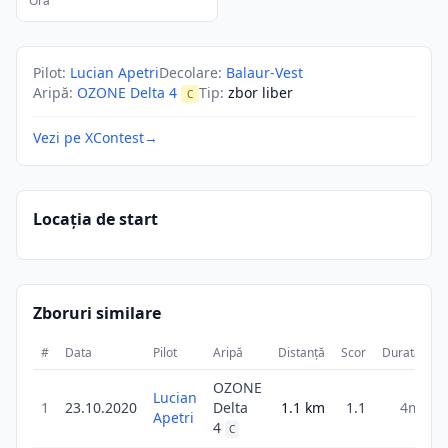
Ora
Pilot
:
Lucian Apetri
Decolare
:
Balaur-Vest
Aripă
:
OZONE Delta 4
Tip
:
zbor liber
C
Vezi pe XContest
→
Locația de start
Zboruri similare
#
Data
Pilot
Aripă
Distanță
Scor
Durată
OZONE
Lucian
1
23.10.2020
Delta
1.1
km
1.1
4m
Apetri
4
C