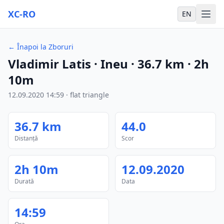
XC-RO
EN
←
Înapoi la Zboruri
Vladimir Latis
· Ineu
·
36.7
km
·
2h
10m
12.09.2020
14:59
·
flat triangle
36.7
km
44.0
Distanță
Scor
2h 10m
12.09.2020
Durată
Data
14:59