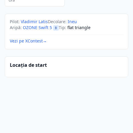
Ora
Pilot
:
Vladimir Latis
Decolare
:
Ineu
Aripă
:
OZONE Swift 5
Tip
:
flat triangle
B
Vezi pe XContest
→
Locația de start