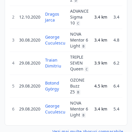
D
ADVANCE
Dragos
2
12.10.2020
Sigma
3.4
km
3.4
1
Jarca
10
C
NOVA
George
3
30.08.2020
Mentor 6
3.4
km
4.8
4
Cuculescu
Light
B
TRIPLE
Traian
4
29.08.2020
SEVEN
3.9
km
6.2
4
Dimitriu
Queen
C
OZONE
Botond
5
29.08.2020
Buzz
4.5
km
6.4
György
5
Z5
B
NOVA
George
6
29.08.2020
Mentor 6
3.4
km
5.4
Cuculescu
4
Light
B
Vezi mai multe zboruri comparabile
→