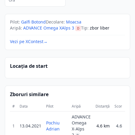
Ora
Pilot
:
Galfi Botond
Decolare
:
Moacsa
Aripă
:
ADVANCE Omega XAlps 3
Tip
:
zbor liber
D
Vezi pe XContest
→
Locația de start
Zboruri similare
#
Data
Pilot
Aripă
Distanță
Scor
Dura
ADVANCE
Pochiu
Omega
1
13.04.2021
4.6
km
4.6
1
Adrian
X-Alps
2