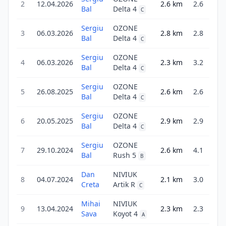
2
12.04.2026
2.6
km
2.6
1
Bal
Delta 4
C
Sergiu
OZONE
3
06.03.2026
2.8
km
2.8
2
Bal
Delta 4
C
Sergiu
OZONE
4
06.03.2026
2.3
km
3.2
9
Bal
Delta 4
C
Sergiu
OZONE
5
26.08.2025
2.6
km
2.6
1
Bal
Delta 4
C
Sergiu
OZONE
6
20.05.2025
2.9
km
2.9
2
Bal
Delta 4
C
Sergiu
OZONE
7
29.10.2024
2.6
km
4.1
Bal
Rush 5
3
B
Dan
NIVIUK
8
04.07.2024
2.1
km
3.0
1
Creta
Artik R
C
Mihai
NIVIUK
9
13.04.2024
2.3
km
2.3
4
Sava
Koyot 4
A