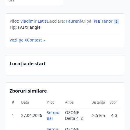
Ora
Pilot
:
Vladimir Latis
Decolare
:
Faureni
Aripă
:
PHI Tenor
B
Tip
:
FAI triangle
Vezi pe XContest
→
Locația de start
Zboruri similare
#
Data
Pilot
Aripă
Distanță
Scor
Dura
Sergiu
OZONE
1
27.04.2026
2.5
km
4.0
3
Bal
Delta 4
C
Sergiu
OZONE