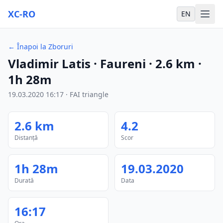
XC-RO
EN
←
Înapoi la Zboruri
Vladimir Latis
· Faureni
·
2.6
km
·
1h 28m
19.03.2020
16:17
·
FAI triangle
2.6
km
4.2
Distanță
Scor
1h 28m
19.03.2020
Durată
Data
16:17