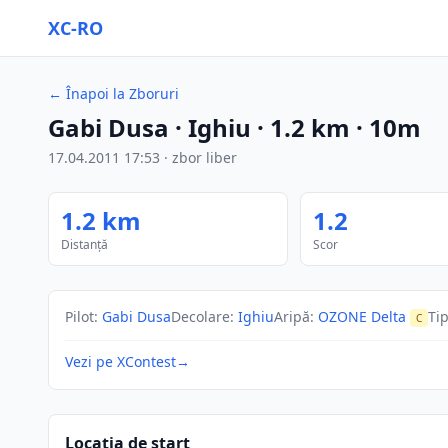
XC-RO
←
Înapoi la Zboruri
Gabi Dusa
· Ighiu
·
1.2
km
·
10m
17.04.2011
17:53
·
zbor liber
1.2
km
1.2
Distanță
Scor
Pilot
:
Gabi Dusa
Decolare
:
Ighiu
Aripă
:
OZONE Delta
Ti
C
Vezi pe XContest
→
Locația de start