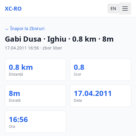
XC-RO
EN
←
Înapoi la Zboruri
Gabi Dusa
· Ighiu
·
0.8
km
·
8m
17.04.2011
16:56
·
zbor liber
0.8
km
0.8
Distanță
Scor
8m
17.04.2011
Durată
Data
16:56
Ora