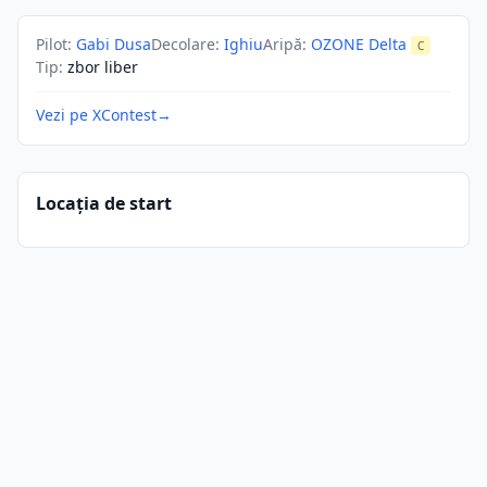
Pilot
:
Gabi Dusa
Decolare
:
Ighiu
Aripă
:
OZONE Delta
C
Tip
:
zbor liber
Vezi pe XContest
→
Locația de start