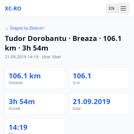
XC-RO
EN
←
Înapoi la Zboruri
Tudor Dorobantu
· Breaza
·
106.1
km
·
3h 54m
21.09.2019
14:19
·
zbor liber
106.1
km
106.1
Distanță
Scor
3h 54m
21.09.2019
Durată
Data
14:19