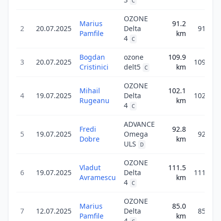
C
OZONE
Marius
91.2
2
20.07.2025
Delta
91.2
Pamfile
km
4
C
Bogdan
ozone
109.9
3
20.07.2025
109.9
Cristinici
delt5
km
C
OZONE
Mihail
102.1
4
19.07.2025
Delta
102.1
Rugeanu
km
4
C
ADVANCE
Fredi
92.8
5
19.07.2025
Omega
92.8
Dobre
km
ULS
D
OZONE
Vladut
111.5
6
19.07.2025
Delta
111.5
Avramescu
km
4
C
OZONE
Marius
85.0
7
12.07.2025
Delta
85.0
Pamfile
km
4