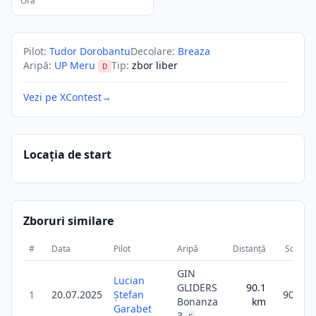
Ora
Pilot
:
Tudor Dorobantu
Decolare
:
Breaza
Aripă
:
UP Meru
Tip
:
zbor liber
D
Vezi pe XContest
→
Locația de start
Zboruri similare
#
Data
Pilot
Aripă
Distanță
Scor
GIN
Lucian
GLIDERS
90.1
1
20.07.2025
Ștefan
90.1
Bonanza
km
Garabet
3