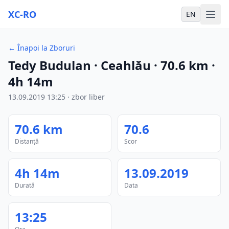
XC-RO
EN
←
Înapoi la Zboruri
Tedy Budulan
· Ceahlău
·
70.6
km
·
4h 14m
13.09.2019
13:25
·
zbor liber
70.6
km
70.6
Distanță
Scor
4h 14m
13.09.2019
Durată
Data
13:25