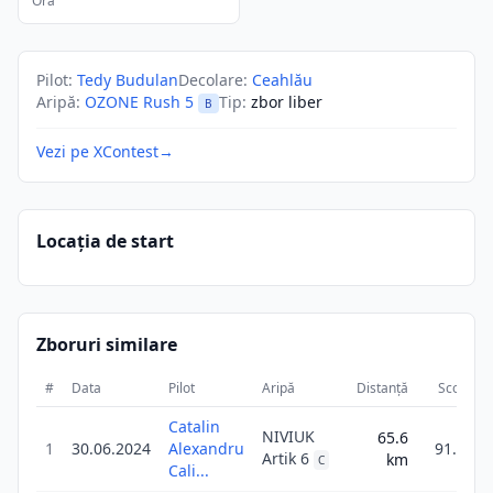
Ora
Pilot
:
Tedy Budulan
Decolare
:
Ceahlău
Aripă
:
OZONE Rush 5
Tip
:
zbor liber
B
Vezi pe XContest
→
Locația de start
Zboruri similare
#
Data
Pilot
Aripă
Distanță
Scor
D
Catalin
NIVIUK
65.6
1
30.06.2024
Alexandru
91.9
Artik 6
km
C
Cali...