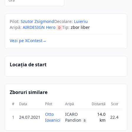
Ora
Pilot
:
Szutor Zsigmond
Decolare
:
Luieriu
Aripă
:
AIRDESIGN Hero
Tip
:
zbor liber
D
Vezi pe XContest
→
Locația de start
Zboruri similare
#
Data
Pilot
Aripă
Distanță
Scor
Dura
Otto
ICARO
14.0
1
24.07.2021
22.4
Iovanici
Pandion
km
43
B