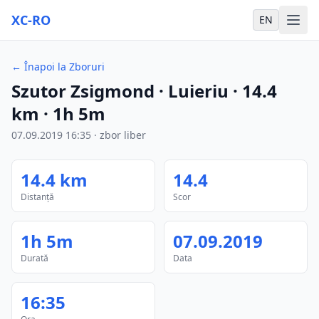
XC-RO
EN
←
Înapoi la Zboruri
Szutor Zsigmond
· Luieriu
·
14.4
km
·
1h 5m
07.09.2019
16:35
·
zbor liber
14.4
km
14.4
Distanță
Scor
1h 5m
07.09.2019
Durată
Data
16:35