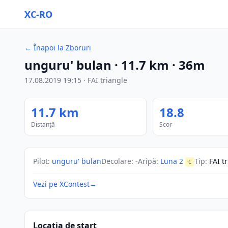
XC-RO
←
Înapoi la Zboruri
unguru' bulan
·
11.7
km
·
36m
17.08.2019
19:15
·
FAI triangle
11.7
km
18.8
Distanță
Scor
Pilot
:
unguru' bulan
Decolare
:
-
Aripă
:
Luna 2
Tip
:
FAI t
C
Vezi pe XContest
→
Locația de start