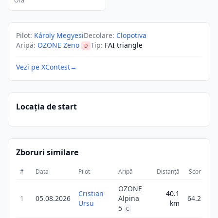
Ora
Pilot
:
Károly Megyesi
Decolare
:
Clopotiva
Aripă
:
OZONE Zeno
Tip
:
FAI triangle
D
Vezi pe XContest
→
Locația de start
Zboruri similare
#
Data
Pilot
Aripă
Distanță
Scor
Du
OZONE
Cristian
40.1
1
05.08.2026
Alpina
64.2
Ursu
km
5
C