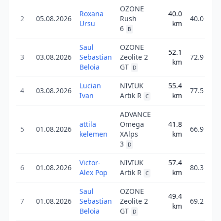
OZONE
Roxana
40.0
2
05.08.2026
Rush
40.0
Ursu
km
6
B
Saul
OZONE
52.1
3
03.08.2026
Sebastian
Zeolite 2
72.9
km
Beloia
GT
D
Lucian
NIVIUK
55.4
4
03.08.2026
77.5
Ivan
Artik R
km
C
ADVANCE
attila
Omega
41.8
5
01.08.2026
66.9
kelemen
XAlps
km
3
D
Victor-
NIVIUK
57.4
6
01.08.2026
80.3
Alex Pop
Artik R
km
C
Saul
OZONE
49.4
7
01.08.2026
Sebastian
Zeolite 2
69.2
km
Beloia
GT
D