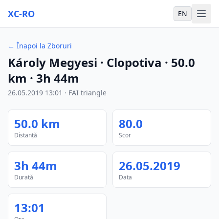
XC-RO
EN
←
Înapoi la Zboruri
Károly Megyesi
· Clopotiva
·
50.0
km
·
3h 44m
26.05.2019
13:01
·
FAI triangle
50.0
km
80.0
Distanță
Scor
3h 44m
26.05.2019
Durată
Data
13:01